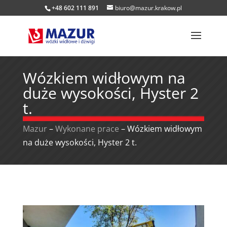
+48 602 111 891
biuro@mazur.krakow.pl
Wózkiem widłowym na
duże wysokości, Hyster 2
t.
Mazur
–
Wykonane prace
–
Wózkiem widłowym
na duże wysokości, Hyster 2 t.