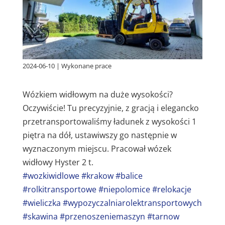
2024-06-10
|
Wykonane prace
Wózkiem widłowym na duże wysokości?
Oczywiście! Tu precyzyjnie, z gracją i elegancko
przetransportowaliśmy ładunek z wysokości 1
piętra na dół, ustawiwszy go następnie w
wyznaczonym miejscu. Pracował wózek
widłowy Hyster 2 t.
#wozkiwidlowe
#krakow
#balice
#rolkitransportowe
#niepolomice
#relokacje
#wieliczka
#wypozyczalniarolektransportowych
#skawina
#przenoszeniemaszyn
#tarnow