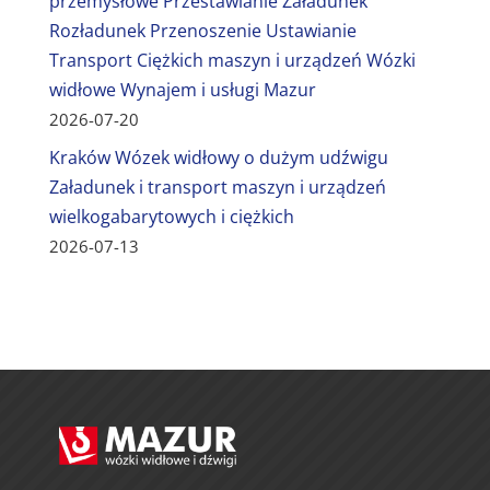
przemysłowe Przestawianie Załadunek
Rozładunek Przenoszenie Ustawianie
Transport Ciężkich maszyn i urządzeń Wózki
widłowe Wynajem i usługi Mazur
2026-07-20
Kraków Wózek widłowy o dużym udźwigu
Załadunek i transport maszyn i urządzeń
wielkogabarytowych i ciężkich
2026-07-13