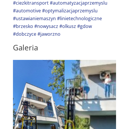
#ciezkitransport
#automatyzacjaprzemyslu
#automotive
#optymalizacjaprzemyslu
#ustawianiemaszyn
#linietechnologiczne
#brzesko
#nowysacz
#olkusz
#gdow
#dobczyce
#jaworzno
Galeria