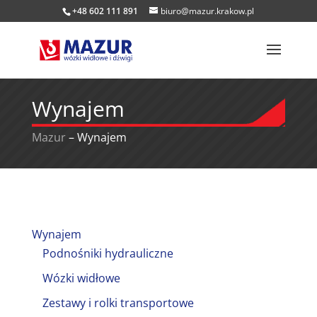
+48 602 111 891
biuro@mazur.krakow.pl
Wynajem
Mazur
–
Wynajem
Wynajem
Podnośniki hydrauliczne
Wózki widłowe
Zestawy i rolki transportowe