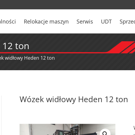
lności
Relokacje maszyn
Serwis
UDT
Sprze
 12 ton
k widłowy Heden 12 ton
Wózek widłowy Heden 12 ton