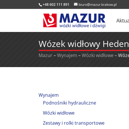
+48 602 111 891
biuro@mazur.krakow.pl
Aktua
Wózek widłowy Heden
Mazur
–
Wynajem
–
Wózki widłowe
–
Wóze
Wynajem
Podnośniki hydrauliczne
Wózki widłowe
Zestawy i rolki transportowe