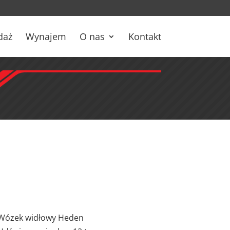
daż
Wynajem
O nas
Kontakt
Wózek widłowy Heden