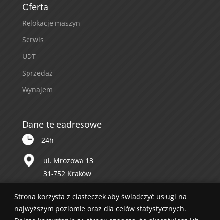
Oferta
Relokacje maszyn
Serwis
UDT
Sprzedaż
Wynajem
Dane teleadresowe
24h
ul. Mrozowa 13
31-752 Kraków
12 643 53 57
Strona korzysta z ciasteczek aby świadczyć usługi na
najwyższym poziomie oraz dla celów statystycznych.
biuro@mazur.krakow.pl