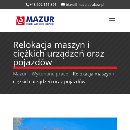
+48 602 111 891
biuro@mazur.krakow.pl
Relokacja maszyn i
ciężkich urządzeń oraz
pojazdów
Mazur
–
Wykonane prace
–
Relokacja maszyn i
ciężkich urządzeń oraz pojazdów