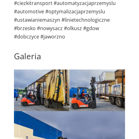
#ciezkitransport #automatyzacjaprzemyslu
#automotive #optymalizacjaprzemyslu
#ustawianiemaszyn #linietechnologiczne
#brzesko #nowysacz #olkusz #gdow
#dobczyce #jaworzno
Galeria