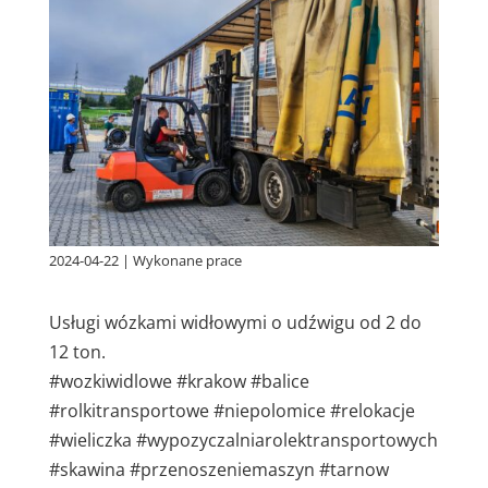
2024-04-22
|
Wykonane prace
Usługi wózkami widłowymi o udźwigu od 2 do
12 ton.
#wozkiwidlowe #krakow #balice
#rolkitransportowe #niepolomice #relokacje
#wieliczka #wypozyczalniarolektransportowych
#skawina #przenoszeniemaszyn #tarnow