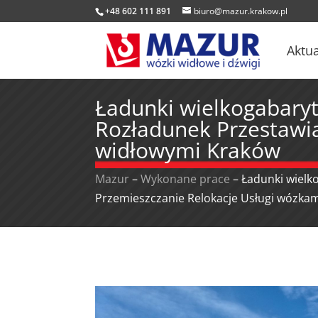
+48 602 111 891
biuro@mazur.krakow.pl
Aktua
Ładunki wielkogabaryt
Rozładunek Przestawi
widłowymi Kraków
Mazur
–
Wykonane prace
–
Ładunki wielk
Przemieszczanie Relokacje Usługi wózka