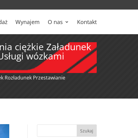
daż
Wynajem
O nas
Kontakt
nia ciężkie Załadunek
 Usługi wózkami
ek Rozładunek Przestawianie