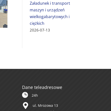
Załadunek i transport
maszyn i urządzeń
wielkogabarytowych i
ciężkich
2026-07-13
Dane teleadresowe
24h
ul. Mrozowa 13