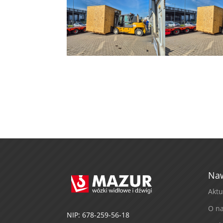
Naw
Aktu
O n
NIP: 678-259-56-18