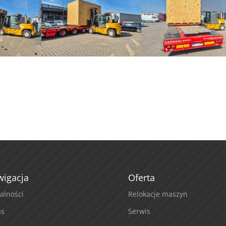
igacja
Oferta
alności
Relokacje maszyn
as
Serwis