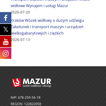
widłowe Wynajem i usługi Mazur
2026-07-20
Kraków Wózek widłowy o dużym udźwigu
Załadunek i transport maszyn i urządzeń
wielkogabarytowych i ciężkich
2026-07-13
NIP: 678-259-56-18
REGON: 122822058