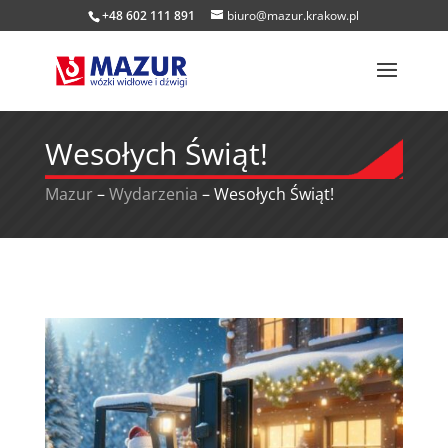
+48 602 111 891
biuro@mazur.krakow.pl
Wesołych Świąt!
Mazur
–
Wydarzenia
–
Wesołych Świąt!