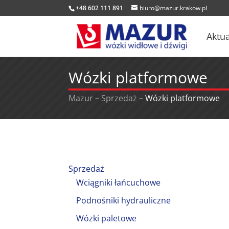
+48 602 111 891
biuro@mazur.krakow.pl
Aktua
Wózki platformowe
Mazur
–
Sprzedaż
–
Wózki platformowe
Sprzedaż
Wciągniki łańcuchowe
Podnośniki hydrauliczne
Wózki paletowe