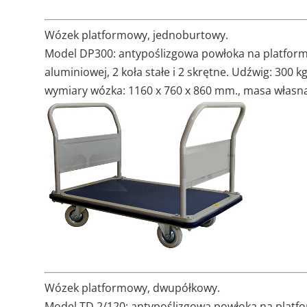
Wózek platformowy, jednoburtowy.
Model DP300: antypoślizgowa powłoka na platformi
aluminiowej, 2 koła stałe i 2 skrętne. Udźwig: 300 
wymiary wózka: 1160 x 760 x 860 mm., masa własna 4
Wózek platformowy, dwupółkowy.
Model TD 2/120: antypoślizgowa powłoka na platfor