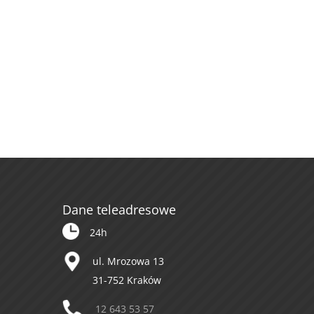
Dane teleadresowe
24h
ul. Mrozowa 13
31-752 Kraków
12 643 53 57