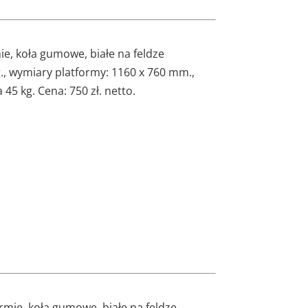
e, koła gumowe, białe na feldze
kg., wymiary platformy: 1160 x 760 mm.,
5 kg. Cena: 750 zł. netto.
mie, koła gumowe, białe na feldze