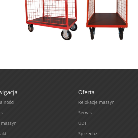
igacja
Oferta
alności
Relokacje maszyn
as
Serwis
k maszyn
UDT
akt
Sprzedaż