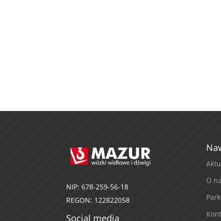
Naw
Aktu
O n
NIP: 678-259-56-18
Par
REGON: 122822058
Kont
Social media